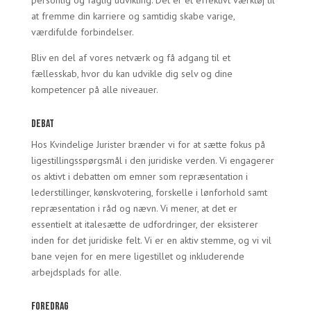
personlig og faglig udvikling. Det er et effektivt værktøj til
at fremme din karriere og samtidig skabe varige,
værdifulde forbindelser.
Bliv en del af vores netværk og få adgang til et
fællesskab, hvor du kan udvikle dig selv og dine
kompetencer på alle niveauer.
Debat
Hos Kvindelige Jurister brænder vi for at sætte fokus på
ligestillingsspørgsmål i den juridiske verden. Vi engagerer
os aktivt i debatten om emner som repræsentation i
lederstillinger, kønskvotering, forskelle i lønforhold samt
repræsentation i råd og nævn. Vi mener, at det er
essentielt at italesætte de udfordringer, der eksisterer
inden for det juridiske felt. Vi er en aktiv stemme, og vi vil
bane vejen for en mere ligestillet og inkluderende
arbejdsplads for alle.
Foredrag