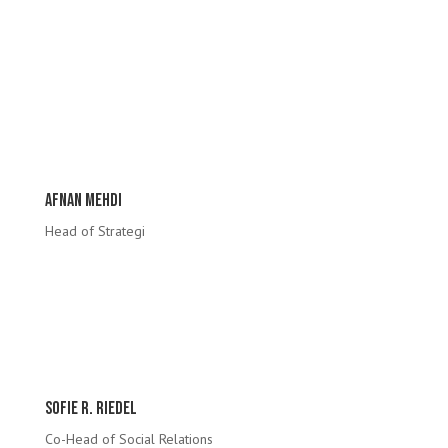
Næstforperson og Head of Event
Ida Eschricht Rasmussen
Head of Marketing
Afnan mehdi
Head of Strategi
Hannah krohn
Co-Head of
Social Relations
Sofie R. Riedel
Co-Head of
Social Relations