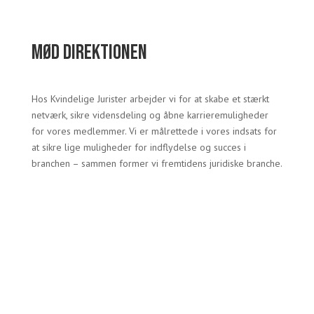
Mød direktionen
Hos Kvindelige Jurister arbejder vi for at skabe et stærkt
netværk, sikre vidensdeling og åbne karrieremuligheder
for vores medlemmer. Vi er målrettede i vores indsats for
at sikre lige muligheder for indflydelse og succes i
branchen – sammen former vi fremtidens juridiske branche.
Nynne Mørkeberg
Forperson
Alina wasi