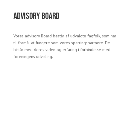
Advisory board
Vores advisory Board består af udvalgte fagfolk, som har
til formål at fungere som vores sparringspartnere. De
bistår med deres viden og erfaring i forbindelse med
foreningens udvikling.
Kristin Assaad
Erhvervsjurist & stifter af LegalUp