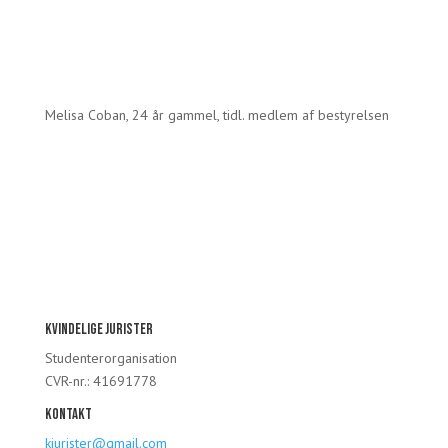
og roller som moderator og eventansvarlig. Samtidig har
jeg fået et unikt netværk, der har spillet en vigtig rolle i
min karrieremæssige udvikling.”
Melisa Coban, 24 år gammel, tidl. medlem af bestyrelsen
Kvindelige Jurister
Studenterorganisation
CVR-nr.: 41691778
Kontakt
kjurister@gmail.com