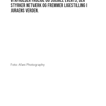
Vi afholder faglige og sociale events, der
styrker netværk og fremmer ligestilling i
juraens verden.
Foto: Afani Photography
“Ønsket om at fremme ligestilling og diversitet i den
juridiske branche – sammen med stærke og solidariske
kvinder – var det, der tiltrak mig til Kvindelige Jurister.
Siden da har jeg opnået en helt særlig læring: Jeg har fået
indblik i mine egne styrker, lært hvad der driver mig, og
udviklet mig gennem bestyrelsesarbejde, ledelsesopgaver