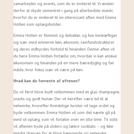
samarbejder og events, som du er inviteret til. Vi ønsker
derfor at skyde semestret i gang på allerbedste manér,
hvorfor du er inviteret til en interessant aften med Emma
Holten som oplægsholder.
Emma Holten er feminist og debattør, og hun beskæftiger
sig især med emnerne køn, økonomi, samfundsstrukturer
og deres indbyrdes forhold til hinanden. Denne aften vil
du høre Emma Holten fortælle om, hvordan vi kan anskue
økonomien og hinanden på en mere bæredygtig og fair
måde, hvor fokus især vil være på køn.
Hvad kan du forvente af aftenen?
Du vil først blive budt velkommen med et glas champagne,
snacks og godt humør. Der vil herefter være tid til at
networke, hvorefter Kvindelige Jurister vil tage ordet og
byde velkommen. Emma Holten vil som det næste gå på
med sit oplæg, som vil forløbe over en lille time. Til sidst
vil aftenen byde på sliders og lækre cocktails – og ikke
mindst chancen for at blive hængende og networke .