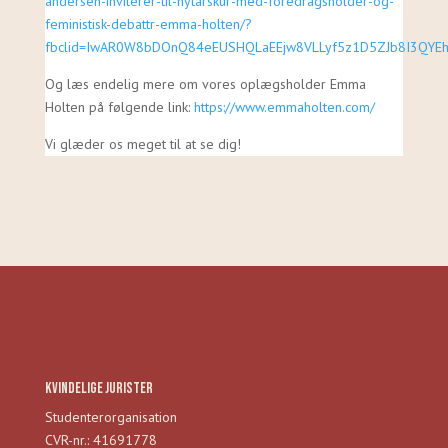
andersen-inviterer-til-nytarskur-med-foredragsholder-og-
feministisk-debattr-emma-holten/?
fbclid=IwAR0W8bDOnQ84eEUSHQLaEEjw8VLLyf5z1D5ZJb8I3QY
Og læs endelig mere om vores oplægsholder Emma
Holten på følgende link:
https://www.emmaholten.com/
Vi glæder os meget til at se dig!
Kvindelige Jurister
Studenterorganisation
CVR-nr.: 41691778