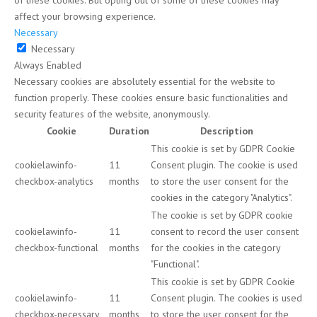
of these cookies. But opting out of some of these cookies may
affect your browsing experience.
Necessary
Necessary
Always Enabled
Necessary cookies are absolutely essential for the website to
function properly. These cookies ensure basic functionalities and
security features of the website, anonymously.
Cookie
Duration
Description
This cookie is set by GDPR Cookie
cookielawinfo-
11
Consent plugin. The cookie is used
checkbox-analytics
months
to store the user consent for the
cookies in the category "Analytics".
The cookie is set by GDPR cookie
cookielawinfo-
11
consent to record the user consent
checkbox-functional
months
for the cookies in the category
"Functional".
This cookie is set by GDPR Cookie
cookielawinfo-
11
Consent plugin. The cookies is used
checkbox-necessary
months
to store the user consent for the